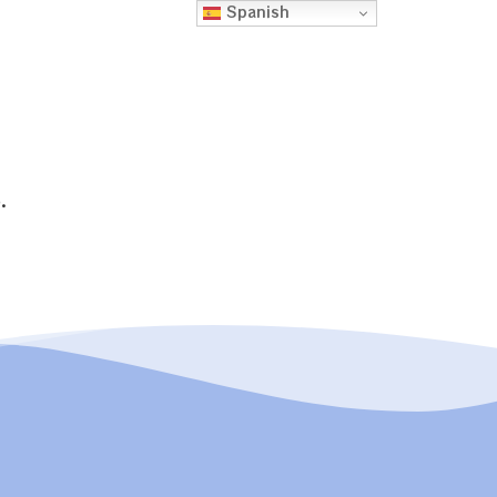
Spanish
.