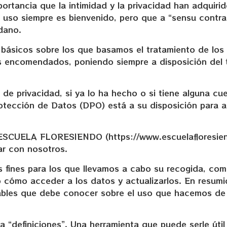
mportancia que la intimidad y la privacidad han adquir
 uso siempre es bienvenido, pero que a “sensu contr
adano.
 básicos sobre los que basamos el tratamiento de los 
es encomendados, poniendo siempre a disposición del 
a de privacidad, si ya lo ha hecho o si tiene alguna c
tección de Datos (DPO) está a su disposición para a
de ESCUELA FLORESIENDO (https://www.escuelafloresien
ar con nosotros.
 fines para los que llevamos a cabo su recogida, com
o cómo acceder a los datos y actualizarlos. En resu
ables que debe conocer sobre el uso que hacemos de
a “definiciones”. Una herramienta que puede serle úti