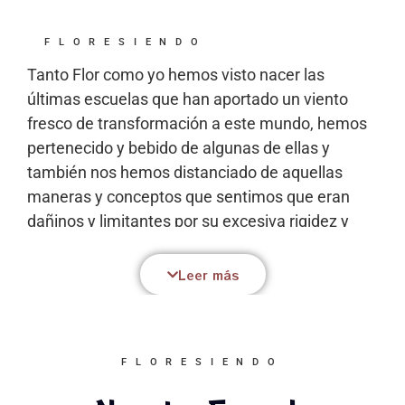
FLORESIENDO
Tanto Flor como yo hemos visto nacer las
últimas escuelas que han aportado un viento
fresco de transformación a este mundo, hemos
pertenecido y bebido de algunas de ellas y
también nos hemos distanciado de aquellas
maneras y conceptos que sentimos que eran
dañinos y limitantes por su excesiva rigidez y
dureza.
Leer más
Es por ello que hemos creado nuestro propio
movimiento que es un campo abierto de
creatividad abierto a nutrir a todos los que
lleguen y a ser nutrido a su vez por ellos.
FLORESIENDO
Pretendemos con ello compartir las