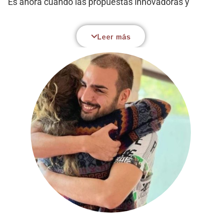
Es ahora cuando las propuestas innovadoras y
profundas están teniendo una mayor divulgación
dado el impacto transformador que producen como
Leer más
punto de inflexión en la vida de una persona. Son
cada vez mas las escuelas integrativas que están
surgiendo donde se integran medicinas enteógenas
como la ayahuasca y el bufo alvarius con enfoques
místicos profundos que beben de la filosofía
perenne y los grandes revolucionarios de la
consciencia y del amor. Asi como tambien se
integran puntualmente terapias y técnicas de
corrientes apartadas por la psicología oficial por ser
juzgadas de pseudociencias ( como puedan ser las
constelaciones familiares). En todo este ámbito de
novedad y con su aroma único y un infinito
entusiasmo surge nuestra escuela : Floresiendo,
Alquimia de Amor.