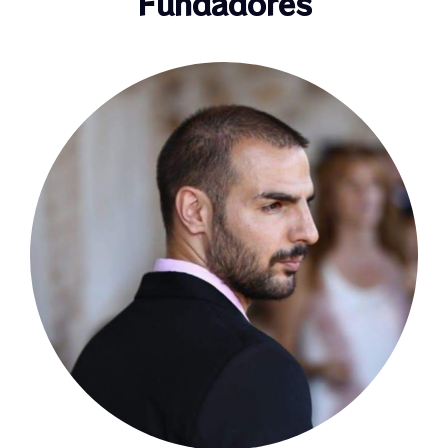
Fundadores
presenciales y on-line en diversas ciudades y
países y contamos con una formación
profesional de facilitadoras/es que consta
de seis ciclos de tres noches cada uno
donde transmitimos las habilidades de
facilitación, integración y organización y
contención de sesiones y encuentros para
aquellas personas que quieran trabajar con
nosotros u organizar sus propios retiros y
sesiones.
Estamos encantados de recibirte y de que
puedas vivir una experiencia que transformó
por completo nuestras vidas ayudándonos a
hacer realidad los sueños de nuestro
corazón como individuos y como una
humanidad que anhela vivir con el corazón