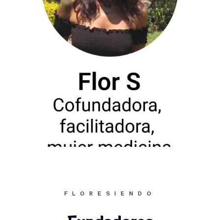
adicciones, trastorno obsesivo-compulsivo,
fobia social, trastorno bipolar, rupturas de
pareja, falta de sentido existencial y duelos
por muertes de seres queridos. No solo
acompañamos terapéuticamente sino
también espiritualmente en los procesos de
despertar espiritual del corazón de personas
que empiezan a redescubrirse a sí mismos
desde una mirada despojada de juicios y
llena de amor que los colma de gratitud y
entusiasmo por la vida. Contamos con
instalaciones en lugares naturales con todas
las comodidades para que puedas vivir tu
experiencia liberadora y transformadora de
una manera segura y confortable.
FLORESIENDO
También realizamos conferencias gratuitas