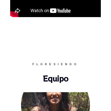
en sólido equipo legal y administrativo-fiscal.
Nuestro enfoque está centrado en ayudar a
conectar a las personas con su sentimiento
de inocencia esencial, su dignidad y sentido
de merecimiento y valía intrínseca así como
con la confianza plena en la vida y el
autocariño y abrazo interno hacia uno
mismo y nuestra emocionalidad de tal
manera que las personas puedan liberarse
de sentimientos de culpa y miedos
FLORESIENDO
incapacitantes que los sumen en el
autocastigo, la indignidad, la desesperanza o
Equipo
el automaltrato. Tenemos muchos años de
experiencia acompañando a personas a
liberarse de ansiedad, depresión, estrés
postraumático, traumas por abuso, ideación
suicida, fobias, bulimia y anorexia,