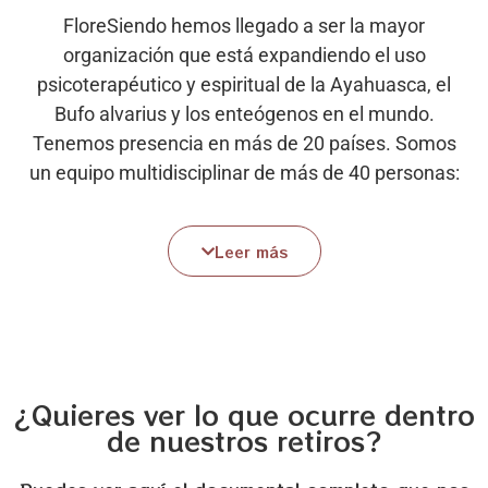
FloreSiendo hemos llegado a ser la mayor
organización que está expandiendo el uso
psicoterapéutico y espiritual de la Ayahuasca, el
Bufo alvarius y los enteógenos en el mundo.
Tenemos presencia en más de 20 países. Somos
un equipo multidisciplinar de más de 40 personas:
facilitadoras, psicólogas, médicos, coaches y
acompañantes terapéuticos, comprometidos a
Leer más
llegar a los 195 países del mundo. El 80 % de
nuestro equipo es mujeres.
Lo que transformó nuestras vidas queremos
ofrecerlo a los miles de millones de personas del
planeta para que puedan transformar la suya, y
¿Quieres ver lo que ocurre dentro
queremos destinar todos nuestros recursos
de nuestros retiros?
financieros para que llegue a todas y todos.