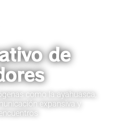
ativo de
adores
teógenas como la ayahuasca,
municación expansiva y
 encuentros