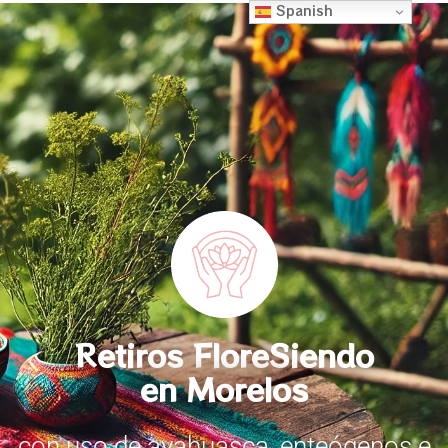
Spanish
Retiros FloreSiendo
en Morelos
con uso de ayahuasca, enteógenos e