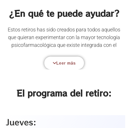
¿En qué te puede ayudar?
Estos retiros has sido creados para todos aquellos
que quieran experimentar con la mayor tecnología
psicofarmacológica que existe integrada con el
apoyo profesional de facilitadores
experimentados
y la creación colectiva de una atmósfera desde
Leer más
donde el misterio nos inunda y el Amor con su dulce
magia nos permite liberarnos de miedos, traumas,
condicionamientos, dependencias, ansiedades,
El programa del retiro:
depresión… Simultáneamente estos encuentros nos
permiten acceder a una experiencia de celebración
de la vida y enamoramiento por lo que somos y
expresamos que nos regenera por dentro y acceder
Jueves:
a la feliz y gozosa fluidez de la vida.