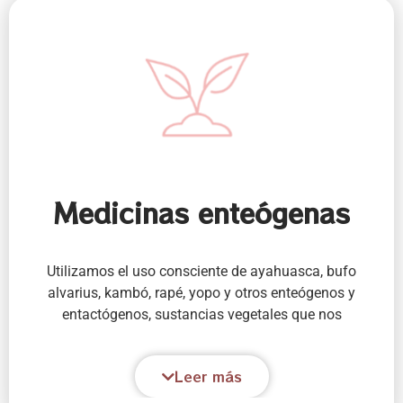
Medicinas enteógenas
Utilizamos el uso consciente de ayahuasca, bufo
alvarius, kambó, rapé, yopo y otros enteógenos y
entactógenos, sustancias vegetales que nos
permiten conectar con nuestro origen divino
accediendo a una experiencia desalucinógena de
Leer más
todas aquellas percepciones sobre nosotros, la vida
y los otros que nos generan sufrimiento, accediendo