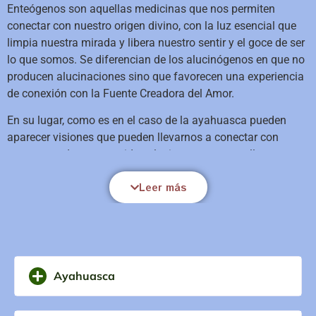
Enteógenos son aquellas medicinas que nos permiten
conectar con nuestro origen divino, con la luz esencial que
limpia nuestra mirada y libera nuestro sentir y el goce de ser
lo que somos. Se diferencian de los alucinógenos en que no
producen alucinaciones sino que favorecen una experiencia
de conexión con la Fuente Creadora del Amor.
En su lugar, como es en el caso de la ayahuasca pueden
aparecer visiones que pueden llevarnos a conectar con
momentos de nuestra vida, relaciones o que nos llevan a
relajarnos y acceder a un estado de asombro donde el
Leer más
corazón se vaya abriendo para que aflore todo lo que es
necesario sentir y abrazar para que desde esa experiencia el
amor nos inunde con su inteligencia sanadora y creativa y
nos inspire a una nueva expansión de nuestro ser, a una
liberación, a un descubrimiento amoroso de la vida y de
nosotros mismos, a la disolución de una ilusión con la que
Ayahuasca
nos hacíamos daño y a llegada del viento fresco de lo nuevo
y la transformación.