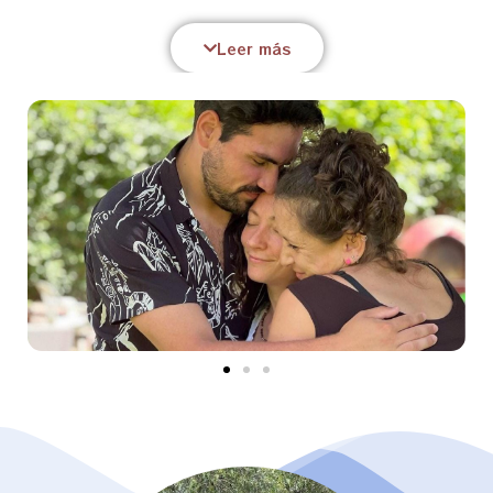
experimentar nuestra inocencia esencial que nos
Leer más
inunda con ese precioso sentir de que somos libres
de toda culpa del pasado , de toda ansiedad
presente y de todo castigo futuro.
También podemos integrar en nosotros
paulatinamente la vivencia de nuestra dignidad
originaria, esa gratitud infinita de
sentirnos
infinitamente amados
, importantes y valiosos para
la Existencia entera y los otros. Y para completar
esa tríada divina que empapa lo humano conectar
con la confianza plena, ese sentirse a salvo en
mitad de la incertidumbre que nos llena de coraje y
paz que proviene de la comprensión de que más allá
de toda interpretación todo está guiado por el Amor.