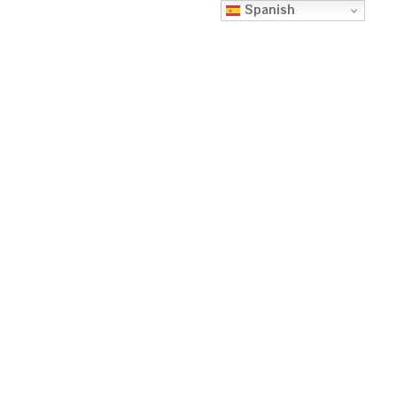
Spanish
AYAHUASCA : UNA
MEDICINA
POLIVALENTE
Escuela FloreSiendo
enero 7, 2023
11:33 pm