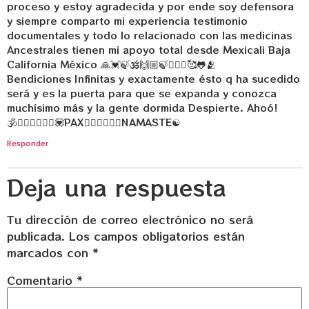
proceso y estoy agradecida y por ende soy defensora
y siempre comparto mi experiencia testimonio
documentales y todo lo relacionado con las medicinas
Ancestrales tienen mi apoyo total desde Mexicali Baja
California México 🙏💓🍃🕉️🙌🏼🍃🧘🏼‍♀️🥰🐸🫂
Bendiciones Infinitas y exactamente ésto q ha sucedido
será y es la puerta para que se expanda y conozca
muchísimo más y la gente dormida Despierte. Ahoó!
🕉🧘🏻‍♀🧘🏼‍♂💟PAX🧘🏻‍♀🧘🏼‍♂NAMASTE☯
Responder
Deja una respuesta
Tu dirección de correo electrónico no será
publicada.
Los campos obligatorios están
marcados con
*
Comentario
*