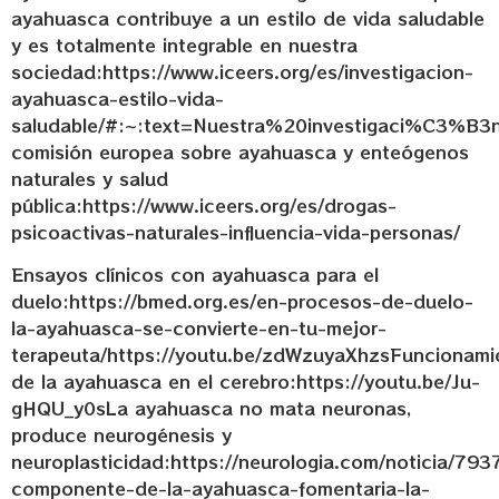
ayahuasca contribuye a un estilo de vida saludable
y es totalmente integrable en nuestra
sociedad:https://www.iceers.org/es/investigacion-
ayahuasca-estilo-vida-
saludable/#:~:text=Nuestra%20investigaci%C3
comisión europea sobre ayahuasca y enteógenos
naturales y salud
pública:https://www.iceers.org/es/drogas-
psicoactivas-naturales-influencia-vida-personas/
Ensayos clínicos con ayahuasca para el
duelo:https://bmed.org.es/en-procesos-de-duelo-
la-ayahuasca-se-convierte-en-tu-mejor-
terapeuta/https://youtu.be/zdWzuyaXhzsFuncionami
de la ayahuasca en el cerebro:https://youtu.be/Ju-
gHQU_y0sLa ayahuasca no mata neuronas,
produce neurogénesis y
neuroplasticidad:https://neurologia.com/noticia/793
componente-de-la-ayahuasca-fomentaria-la-