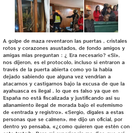
A golpe de maza reventaron las puertas , cristales rotos y corazones asustados, de fondo amigos y amigas mías preguntan : ¿ Era necesario? «Sí», nos dijeron, es el protocolo, incluso si entraron a través de la puerta abierta como yo la había dejado sabiendo que alguna vez vendrían a atacarnos y castigarnos bajo la excusa de que la ayahuasca es ilegal , lo que es falso ya que en España no está fiscalizada y justificando así su allanamiento ilegal de morada bajo el eufemismo de «entrada y registro». «Sergio, dígales a estas personas que se calmen», me dijo un oficial, por dentro yo pensaba, «¿como quieren que estén con este trato?» Pero mi experiencia me dice que así como quieres ser tratado trata tú y desde la consciencia de que la forma de actuar de los policías viene del desconocimiento de lo que hacemos me conecté con su inocencia y les dije a todos los participantes del retiro : » es tentador concluir que se está cometiendo una injusticia pero obsérvenlo , es en realidad una oportunidad de abrir un diálogo y comprendernos, si os preguntan algo simplemente decir la verdad, toda la verdad, no hay nada que ocultar, no somos culpables de nada, tampoco ellos, somos todos inocentes, es solo una confusión materializada en opresión, tranquilos, somos inocentes , incluso si la ayahuasca fuera ilegal, seríamos inocentes igual».Decir que es una injusticia es sacar una conclusión precipitada, porque a pesar de las dos noches de calabozo, las burlas, el dinero incautado, los destrozos en toda la casa, las multas y los numerosos castigos… a pesar de todo eso… en el fondo me estáis ayudando, ayudando a que todos los periodistas que lean esto me contacten ( núm: +34 661023916) para hablar en todos los platós de España y cadenas de televisión donde sea necesario y decir de una vez por todas la verdad sobre la ayahuasca y la inmerecida persecución que están haciendo todos ustedes a los que trabajamos con ella y los que la han tomado o la toman como una forma de autocuidado psicoemocional. Desafío a todos aquellos que critican la ayahuasca a que no sólo lleven a sus programas a periodistas sectarios que quieren implantar el miedo, médicos desactualizados o psicólogos complacientes al servicio de la campaña de «demonización» y la desinformación sobre la ayahuasca, llevenme a mi ¿ o les da miedo que cuestione sus mentiras con evidencias empíricas y cientificas? ¿Les da miedo que vaya con todos los médicos, psicofarmacólogos, psiquiatras y abogados como Òscar Palet Santandreu que asiste nuestro caso y otros muchos casos y que pueden actualizarles sobre el tema? , me formé como psicólogo clínico aunque mi comprensión sobre todo esto va más allá de todo título . Así que sepan ya que en cuanto abra la boca la cobardía les arremeterá impulsivamente a que me corten o quizás me llamen demagogo porque saben que si hablo más de dos minutos se le van a caer los calzoncillos y las bragas a media España de saber lo que nos están tratando de hacer creer.Llévenme a mí, lleven a los miles de participantes que acudieron a los retiros en los que yo estuve presente durante estos diez años y van a saber ustedes por qué todos los que la hemos probado la llamamos MEDICINA y por qué los que la critican son siempre los que no la toman porque les pondría a vomitar todo el resentimiento y prepotencia que llevan dentro. Ese que vomitan cada día con ese inconfundible y asqueroso tonito sensacionalista y al que tanta amargura les genera prestar servicio como si se prostituyeran. Me recuerdan a los policías que durante la humillante violación de la privacidad llamada registro que nos hicieron me hablaban mientras de las experiencias de sus allegados con enteógenos y de como les había ayudado pero que ellos estaban ahí «cumpliendo órdenes». Las únicas órdenes que yo cumplo son las que vienen del amor, el que viene de otro o el que viene del cuidado de mi mismo. Yo no cumplo órdenes psicológicas como las que tratan ustedes de implantar en la psiquis a través del miedo, se desautorizan a sí mismos con semejante empecinamiento en atacarnos, por eso que no las cumplo es que no me voy a callar. Por eso es que no voy a abandonar ahora lo que tan profundo se metió en mi corazón desde la gratitud, porque abandonarlo sería tanto como tratar de sacar de mi corazón a la mujer que amo.Ya les digo yo aquí a todos antes de que lo hagan ustedes en los telediarios de que todo comenzó por un paquete de ayahuasca que pedí y que interceptaron acusándome de contrabando, de ahí vieron que antes había recibido más de ochenta kilos de ayahuasca y de los que ustedes no se habían dado ni cuenta, algo de lo que me siento bastante orgulloso siendo consciente de lo que esa medicina ayudó a miles de personas en el mundo entero, me alegro muchísimo que no se dieran cuenta y la destruyeran como estan haciendo ahora desde que se han propuesto volver a España un lugar infranqueable y dejarlo seco de ayahuasca, algo que solo estimula más la inteligencia de aquellos que la traen. Porque bueno también me han a acusado de narcotráfico por interceptar una medicina entactógena de harina de San pedro que tampoco está fiscalizada en España y que envíe a un facilitador de Tailandia que arriesga allí su libertad por brindar lo que otros no se atreven. Si traje 1, 80 o 200 kilos de ayahuasca es exactamente igual a nivel legal porque la ayahuasca no está fiscalizada, no es ilegal y además es una maravillosa medicina que debieran ya encontrar la manera de permitirnos traerla declarándola como tal incluso con los correspondientes controles de calidad que ya pasa en lugares como Perú donde es patrimonio nacional.Voy a estar un ratito sin organizar retiros donde se tomen medicinas enteógenas, así no tengan ustedes ya excusa para entrar a mi casa a machacarme. Mientras me voy a dedicar a expandir todavía más los beneficios de la ayahuasca , así cuando España entera quiera tomarla no les va a quedar otro remedio a ustedes que llamarnos a los que llevamos años haciendo esto profesionalmente y en lo que ustedes desde su intrusismo han venido a destruir. Me acusan de intrusismo porque dicen que esto sólo lo puede dar un médico y cuando les presento a uno que la da me dicen que no tiene ningún permiso. Si no lo tiene es porque no lo han creado, porque siguen rigiéndose por informes desactualizados de la Agencia del Medicamento que hablan de que la ayahuasca es tóxica cuando ya se demostró que no lo es por Jordi Riba y la organización cientifica ICEERS con sede en Barcelona y que especifica en su informe técnico en 2021 que lejos de suponer un riesgo para la salud pública, la ayahuasca es beneficiosa e integrable. Si quieren saber ustedes por qué no es un medicamento es porque no es patentable y porque lleva doce años de ensayos clínicos de protocolo instaurarlo, que ninguna farmacéutica hasta ahora, excepto Filamenth Health, quería invertir en un producto que no pueden patentar.Los que ya venimos de hace tiempo sabiendo de lo que la ayahuasca puede ayudarnos a los seres humanos no estamos en disposición de esperar largos trámites burocráticos, la pandemia del covid dejó en evidencia una pandemia aún mayor que se venía dando, la de los trastornos psicológicos, una crisis de salud mental de la que algunos políticos ya se están haciendo cargo a través de abanderar campañas de descriminalización, regulación y legalización de la psicoterapia asistida con psicodélicos. Hay muchas personas sufriendo e incluso suicidándose, de hecho miles de veteranos de guerra la han tomado en EEUU para liberarse de los traumas de la guerra, e incluso cuando la ayahuasca no es la panacea, pues somos responsables de la creación experiencial de nuestra vida, si es de las mejores herramientas psicofarmacológicas con las que contamos los profesionales de la salud mental para apoyar a las personas, y que nos ayuda a convertirnos a cada uno de nosotros a través del despertar de nuestra consciencia en un profesional de nuestra propia salud mental gestada esta en una actitud de vida enraizada en la consciencia de nuestra inocencia y dignidad acogidas en el autoabrazo y la confianza existencial.La ayahuasca es una medicina polivalente, pues nos ayuda a diluir transitoriamente la pesadilla mental del autocastigo, la autotortura, la culpa y el miedo y contemplar la belleza del amor que somos y de la vida, y muchas personas se dieron cuenta de su potencial y de como este se expande aún más en el uso comunitario y grupal, como nos ayuda a unirnos como humanidad, con la vida y con el amor.No queremos esperar a que ustedes regulen lo que ya sabemos que funciona, sería tan doloroso y frustrante como esperar a que otros nos amen como requisito para amarnos a nosotros mismos. Como cada vez se expande más en vez de abrir un diálogo entre expertos lo que hacen ustedes es polarizar la información dando voz a voces alarmistas que hablan sin fundamento científico actualizado, tratan de regular de la manera más vieja que existe, a través del miedo, difundiéndolo para luego ofrecer como seguridad y salvación prohibirla. Una auténtica chapuza que ni ustedes mismos son capaces de soportar, que solo les agota, porque mirándolos a los ojos mientras prestaba declaración o me llevaban en el coche yo los ví, ustedes no son fanáticos antiayahuasca, no son personas con corrosiva inquina, hasta nos reímos juntos en algún momento, entonces ¿por qué lo hacen?, ¿por qué se empecinan?, ¿ cuál será esa supuesta victoria que tanta satisfacción les causará? ¿ qué les ha hecho a ustedes la ayahuasca, para que tanto la odien? ¿Por qué me inculpaban de lucrarme ? ¿ qué es lucrarse? Todo el dinero que gano lo pongo al servicio del amor, de la creatividad, de crear espacios colectivos e infraestructura para que todos puedan sentirse agusto, nunca dejé a nadie fuera porque no pudiera pagar una sesión y hemos regalado retiros a personas que no podían pagárselo, y si, tambien me gusta viajar , comer rico y regalarles lo que deseen a las personas que amo y que cada v