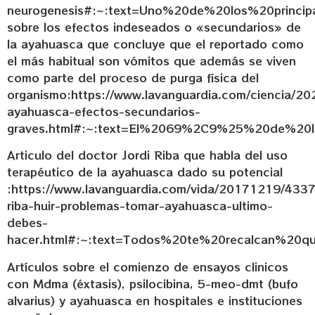
neurogenesis#:~:text=Uno%20de%20los%20princi
sobre los efectos indeseados o «secundarios» de
la ayahuasca que concluye que el reportado como
el más habitual son vómitos que además se viven
como parte del proceso de purga física del
organismo:https://www.lavanguardia.com/ciencia/
ayahuasca-efectos-secundarios-
graves.html#:~:text=El%2069%2C9%25%20de%2
Articulo del doctor Jordi Riba que habla del uso
terapéutico de la ayahuasca dado su potencial
:https://www.lavanguardia.com/vida/20171219/433
riba-huir-problemas-tomar-ayahuasca-ultimo-
debes-
hacer.html#:~:text=Todos%20te%20recalcan%20
Artículos sobre el comienzo de ensayos clinicos
con Mdma (éxtasis), psilocibina, 5-meo-dmt (bufo
alvarius) y ayahuasca en hospitales e instituciones