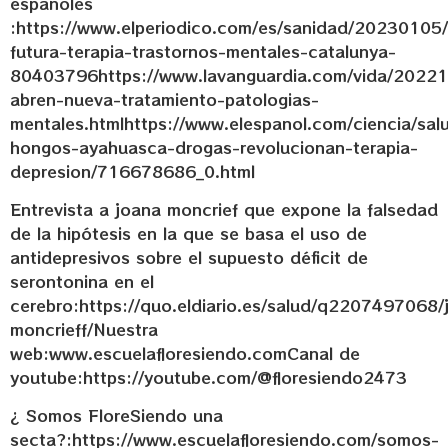
españoles
:https://www.elperiodico.com/es/sanidad/20230105/
futura-terapia-trastornos-mentales-catalunya-
80403796https://www.lavanguardia.com/vida/2022
abren-nueva-tratamiento-patologias-
mentales.htmlhttps://www.elespanol.com/ciencia/sa
hongos-ayahuasca-drogas-revolucionan-terapia-
depresion/716678686_0.html
Entrevista a joana moncrief que expone la falsedad
de la hipótesis en la que se basa el uso de
antidepresivos sobre el supuesto déficit de
serontonina en el
cerebro:https://quo.eldiario.es/salud/q2207497068/
moncrieff/Nuestra
web:www.escuelafloresiendo.comCanal de
youtube:https://youtube.com/@floresiendo2473
¿ Somos FloreSiendo una
secta?:https://www.escuelafloresiendo.com/somos-