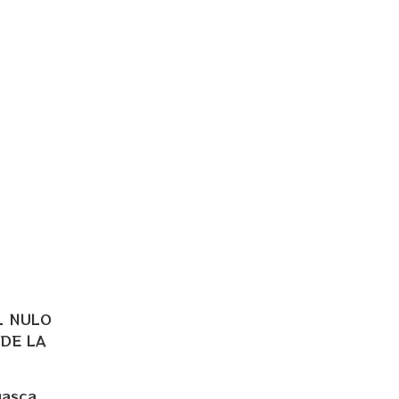
L NULO
 DE LA
uasca