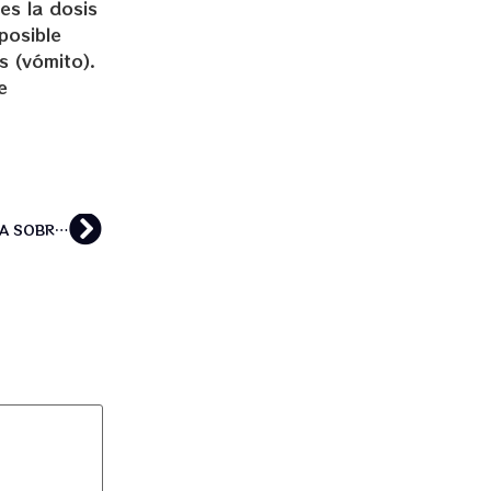
es la dosis
posible
s (vómito).
e
«LA AYAHUASCA ES SEGURA, NO ES TÓXICA NI ADICTIVA, LA SOBREDOSIS ES IMPOSIBLE Y ES MÁS EFECTIVA PARA LIBERARSE DE LA DEPRESIÓN QUE CUALQUIER ANTIDEPRESIVO QUE SOLO PALIA LOS SÍNTOMAS» ( NEURÓLOGO DRAULIO ARAUJO)