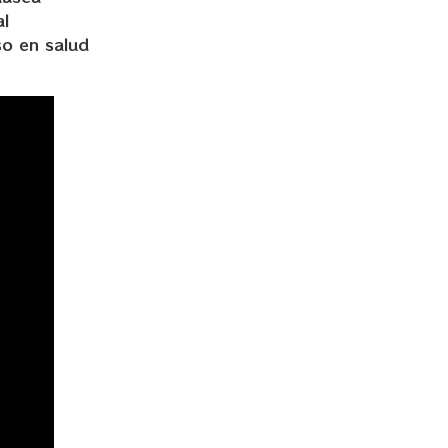
al
so en salud