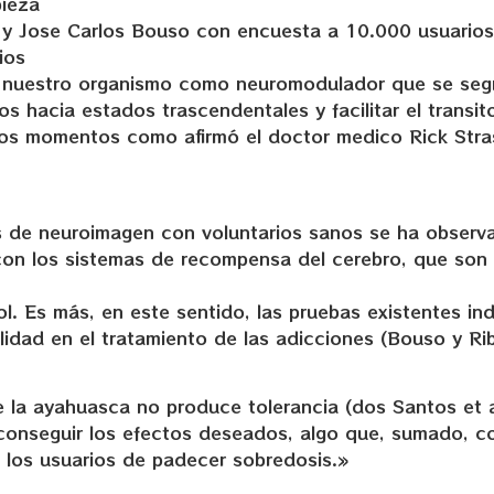
pieza
e y Jose Carlos Bouso con encuesta a 10.000 usuario
ios
en nuestro organismo como neuromodulador que se seg
os hacia estados trascendentales y facilitar el transit
tos momentos como afirmó el doctor medico Rick Str
s de neuroimagen con voluntarios sanos se ha observ
con los sistemas de recompensa del cerebro, que son 
l. Es más, en este sentido, las pruebas existentes ind
idad en el tratamiento de las adicciones (Bouso y Ri
la ayahuasca no produce tolerancia (dos Santos et a
 conseguir los efectos deseados, algo que, sumado, 
a los usuarios de padecer sobredosis.»