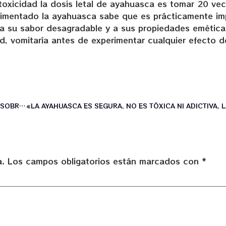
toxicidad la dosis letal de ayahuasca es tomar 20 vec
rimentado la ayahuasca sabe que es prácticamente im
 a su sabor desagradable y a sus propiedades emética
ad, vomitaría antes de experimentar cualquier efecto d
«LA AYAHUASCA ES SEGURA, NO ES TÓXICA NI ADICTIVA, LA SOBREDOSIS ES IMPOSIBLE Y ES MÁS EFECTIVA PARA LIBERARSE DE LA DEPRESIÓN QUE CUALQUIER ANTIDEPRESIVO QUE SOLO PALIA LOS SÍNTOMAS» ( NEURÓLOGO DRAULIO ARAUJO)
a.
Los campos obligatorios están marcados con
*