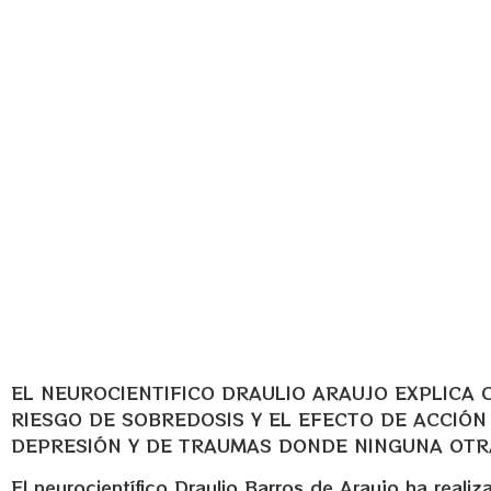
ANTIDEPRESIVO QU
SOLO PALIA LOS
SÍNTOMAS» (
NEURÓLOGO DRAUL
ARAUJO)
Escuela FloreSiendo
junio 23, 2024
7:54 pm
EL NEUROCIENTIFICO DRAULIO ARAUJO EXPLICA C
RIESGO DE SOBREDOSIS Y EL EFECTO DE ACCIÓN
DEPRESIÓN Y DE TRAUMAS DONDE NINGUNA OTR
El neurocientífico Draulio Barros de Araujo ha real