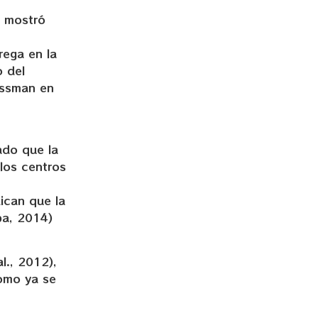
s mostró
rega en la
o del
assman en
ado que la
los centros
ican que la
ba, 2014)
l., 2012),
como ya se