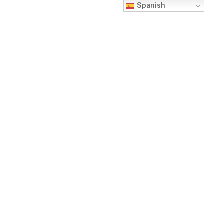
Spanish
PRESIDENTES DEL
GOBIERNO Y
CANDIDATOS A LA
PRESIDENCIA QUE
HAN TOMADO
AYAHUASCA
Escuela FloreSiendo
junio 23, 2024
8:53 pm