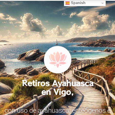
Spanish
Retiros Ayahuasca
en Vigo,
con uso de ayahuasca, enteógenos e