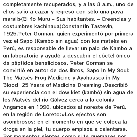
completamente recuperados, y a las 8 a.m., uno de
ellos salió a cazar y regresó con sólo una pava
marail»(El río Muru – Sus habitantes. – Creencias y
costumbres kachinaua)Constantin Tastevin,
1925.Peter Gorman, quien experimentó por primera
vez el Sapo (Kambo sin agua) con los matsés en
Perú, es responsable de llevar un palo de Kambo a
un laboratorio y ayudó a descubrir el cóctel único
de péptidos beneficiosos. Peter Gorman se
convirtió en autor de dos libros, Sapo In My Soul:
The Matsés Frog Medicine y Ayahuasca in My
Blood: 25 Years of Medicine Dreaming .Describió
su experiencia con el dow kiet (kambó) sin agua de
los Matsés del río Gálvez cerca a la colonia
Angamos en 1990, ubicados al noreste de Perú,
en la región de Loreto:»Los efectos son
asombrosos: en el momento en que se coloca la
droga en la piel, tu cuerpo empieza a calentarse.
Por momentos sientes como si te quemases por