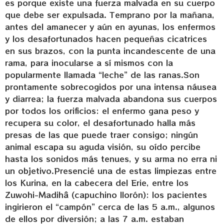
es porque existe una fuerza malvada en su cuerpo
que debe ser expulsada. Temprano por la mañana,
antes del amanecer y aún en ayunas, los enfermos
y los desafortunados hacen pequeñas cicatrices
en sus brazos, con la punta incandescente de una
rama, para inocularse a sí mismos con la
popularmente llamada “leche” de las ranas.Son
prontamente sobrecogidos por una intensa náusea
y diarrea; la fuerza malvada abandona sus cuerpos
por todos los orificios: el enfermo gana peso y
recupera su color, el desafortunado halla más
presas de las que puede traer consigo; ningún
animal escapa su aguda visión, su oído percibe
hasta los sonidos más tenues, y su arma no erra ni
un objetivo.Presencié una de estas limpiezas entre
los Kurina, en la cabecera del Erie, entre los
Zuwohi-Madihâ (capuchino llorón): los pacientes
ingirieron el “campón” cerca de las 5 a.m., algunos
de ellos por diversión; a las 7 a.m. estaban