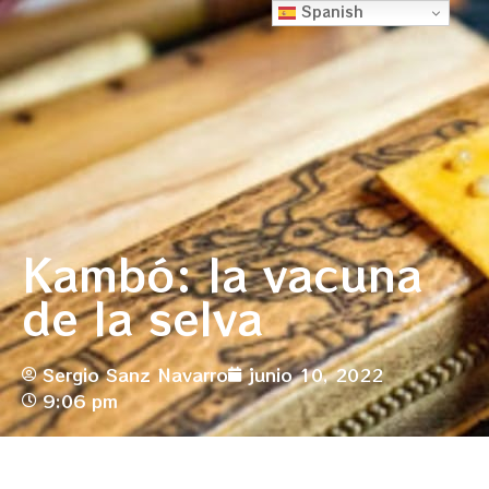
Spanish
Kambó: la vacuna
de la selva
Sergio Sanz Navarro
junio 10, 2022
9:06 pm