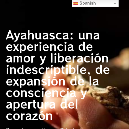
Spanish
Ayahuasca: una
experiencia de
amor y liberación
indescriptible, de
expansión de la
consciencia y
apertura del
corazón