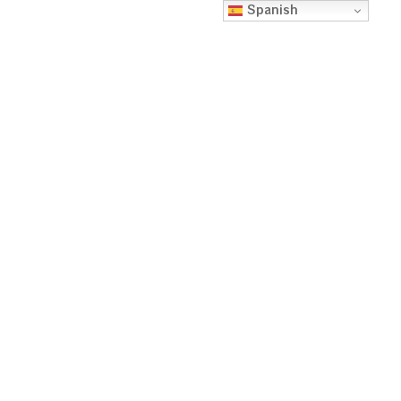
Spanish
¿ CÓMO PUEDO
SABER SI ESTOY
LISTO PARA
TOMAR
AYAHUASCA O
BUFO ALVARIUS?
Escuela FloreSiendo
septiembre 11, 2024
3:57 pm