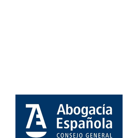
TERAPÉUTICOS
ASI COMO LOS
DEL DMT
julio 22, 2025
Escuela FloreSiendo
10:15 pm