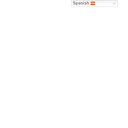
Spanish
EL CONSEJO
GENERAL DE
ABOGACÍA DE
ESPAÑA HA
PUBLICADO UN
ARTÍCULO SOBRE
LA LEGALIDAD DE
LA AYAHUASCA Y
SUS BENEFICIOS