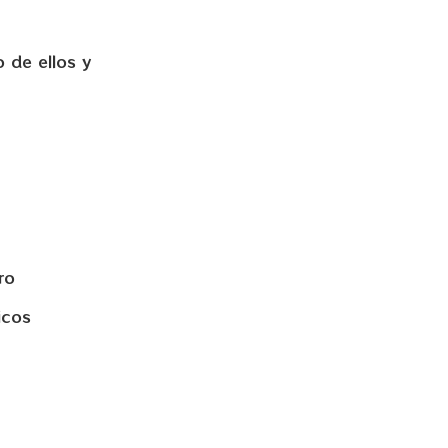
 de ellos y
ro
icos