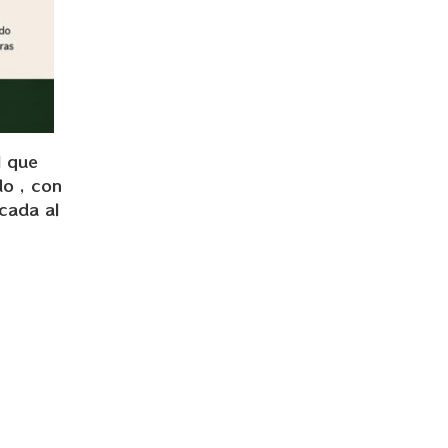
l que
do , con
cada al