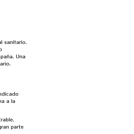
 sanitario.
o
spaña. Una
ario.
indicado
a a la
rable,
gran parte