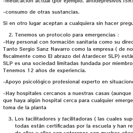
-medicación actual (por ejemplo, antidepresivos ISRS
-consumo de otras sustancias.
Si en otro lugar aceptan a cualquiera sin hacer preg
Tenemos un protocolo para emergencias :
-Hay personal con formación sanitaria como su direc
Tanto Sergio Sanz Navarro como la empresa ( de no
fiscalmente como El abrazo del Atardecer SLP) está
SLP es una sociedad limitadas fundada por miembros
Tenemos 12 años de experiencia.
-Apoyo psicológico profesional experto en situacione
-Hay hospitales cercanos a nuestras casas (aunque 
que haya algún hospital cerca para cualquier emerge
toma de la planta
Los facilitadores y facilitadoras ( las cuales 
todas están certificadas por la escuela y han r
de ellas y ellos son veteranos con muchos años