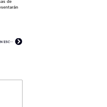
sas de
esentarán
¿ ES FIABLE Y SEGURO HACER UN RETIRO DE AYAHUASCA EN ESCUELA FLORESIENDO?