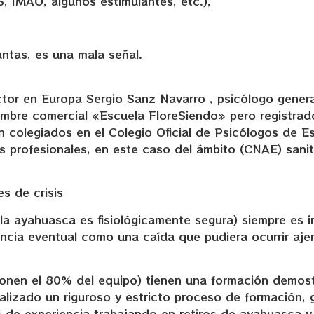
, IMAO, algunos estimulantes, etc.),
untas, es una mala señal.
tor en Europa Sergio Sanz Navarro , psicólogo general
mbre comercial «Escuela FloreSiendo» pero registrad
n colegiados en el Colegio Oficial de Psicólogos de E
 profesionales, en este caso del ámbito (CNAE) sanit
s de crisis
la ayahuasca es fisiológicamente segura) siempre es 
ncia eventual como una caída que pudiera ocurrir ajen
suponen el 80% del equipo) tienen una formación demost
ealizado un riguroso y estricto proceso de formación, 
 de experiencia trabajando en retiros de ayahuasca y