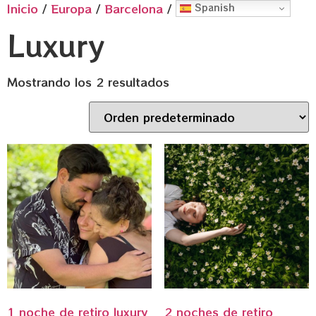
Inicio
/
Europa
/
Barcelona
/ Luxury
Spanish
Luxury
Mostrando los 2 resultados
1 noche de retiro luxury
2 noches de retiro