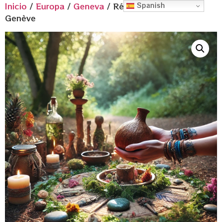
Inicio
/
Europa
/
Geneva
/ Réserver avec 100€ à
Spanish
Genève