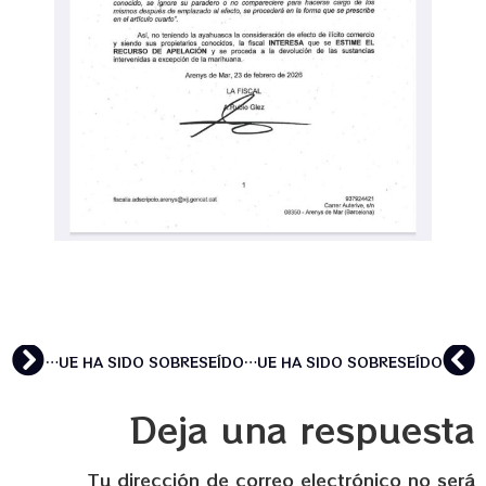
COMUNICADO OFICIAL: SOBRE LA RESOLUCIÓN LEGAL DEL PROCEDIMIENTO JUDICIAL SEGUIDO CONTRA ESCUELA FLORESIENDO QUE HA SIDO SOBRESEÍDO
COMUNICADO OFICIAL: SOBRE LA RESOLUCIÓN LEGAL DEL PROCEDIMIENTO JUDICIAL SEGUIDO CONTRA ESCUELA FLORESIENDO QUE HA SIDO SOBRESEÍDO
Deja una respuesta
Tu dirección de correo electrónico no será