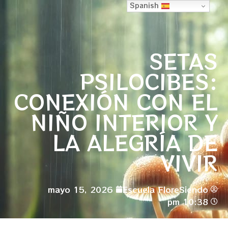
Spanish
SETAS
PSILOCIBES:
CONEXIÓN CON EL
NIÑO INTERIOR Y
LA ALEGRÍA DE
VIVIR
mayo 15, 2026
Escuela FloreSiendo
10:38 pm