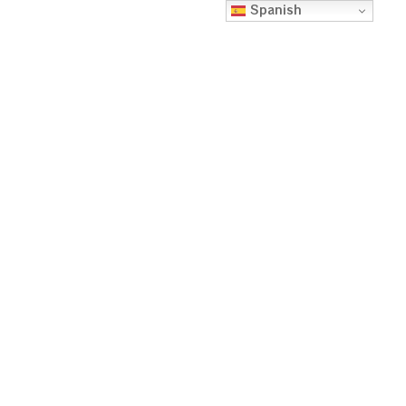
Spanish
ESTUDIO
CIENTIFICO CON
CRITERIOS
FUNDAMENTALES
DE SALUD
PÚBLICA INDICA
QUE LA
AYAHUASCA ES
BENEFICIOSA E