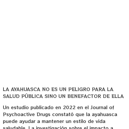
SALUD FÍSICA ,
MENTAL Y
ESPIRITUAL
Escuela FloreSiendo
junio 24, 2024
11:53 am
LA AYAHUASCA NO ES UN PELIGRO PARA LA
SALUD PÚBLICA SINO UN BENEFACTOR DE ELLA
Un estudio publicado en 2022 en el Journal of
Psychoactive Drugs constató que la ayahuasca
puede ayudar a mantener un estilo de vida
saludable. La investigación sobre el impacto a