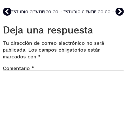
ESTUDIO CIENTIFICO CON CRITERIOS FUNDAMENTALES DE SALUD PÚBLICA INDICA QUE LA AYAHUASCA ES BENEFICIOSA E INTEGRABLE EN UN ESTILO DE VIDA SALUDABLE. LOS USUARIOS DE AYAHUASCA PUNTUARON POR ENCIMA DE LA POBLACIÓN GENERAL EN VARIOS INDICADORES DE SALUD FÍSICA , MENTAL Y ESPIRITUAL
ESTUDIO CIENTIFICO CON CRITERIOS FUNDAMENTALES DE SALUD PÚBLICA INDICA QUE LA AYAHUASCA ES BENEFICIOSA E INTEGRABLE EN UN ESTILO DE VIDA SALUDABLE. LOS USUARIOS DE AYAHUASCA PUNTUARON POR ENCIMA DE LA POBLACIÓN GENERAL EN VARIOS INDICADORES DE SALUD FÍSICA , MENTAL Y ESPIRITUAL
Deja una respuesta
Tu dirección de correo electrónico no será
publicada.
Los campos obligatorios están
marcados con
*
Comentario
*