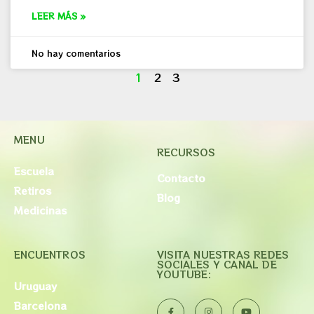
LEER MÁS »
No hay comentarios
1
2
3
MENU
RECURSOS
Escuela
Contacto
Retiros
Blog
Medicinas
ENCUENTROS
VISITA NUESTRAS REDES
SOCIALES Y CANAL DE
YOUTUBE:
Uruguay
Barcelona