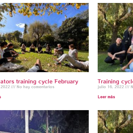
tators training cycle February
Training cycl
, 2022
No hay comentarios
julio 16, 2022
N
s
Leer más