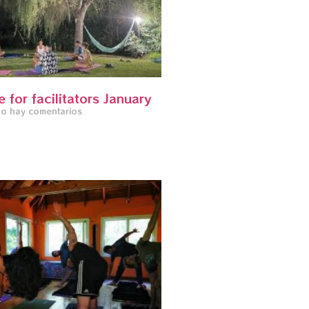
e for facilitators January
o hay comentarios