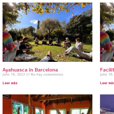
Ayahuasca in Barcelona
Facili
julio 16, 2022
No hay comentarios
julio 16
Leer más
Leer má