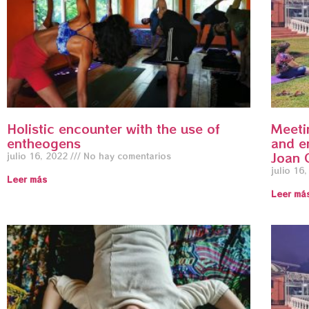
Holistic encounter with the use of
Meeti
entheogens
and e
Joan 
julio 16, 2022
No hay comentarios
julio 16
Leer más
Leer má