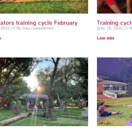
tators training cycle February
Training cycl
, 2022
No hay comentarios
julio 16, 2022
N
s
Leer más