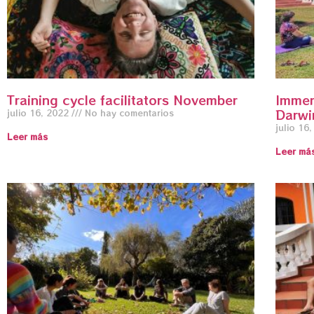
Training cycle facilitators November
Immer
Darwi
julio 16, 2022
No hay comentarios
julio 16
Leer más
Leer má