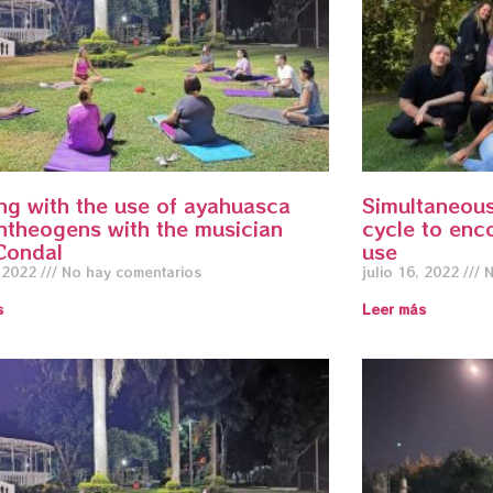
ng with the use of ayahuasca
Simultaneous 
ntheogens with the musician
cycle to enc
Condal
use
, 2022
No hay comentarios
julio 16, 2022
N
s
Leer más