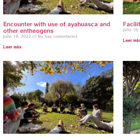
Encounter with use of ayahuasca and
Facili
other entheogens
julio 16
julio 16, 2022
No hay comentarios
Leer má
Leer más