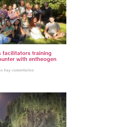
facilitators training
ounter with entheogen
o hay comentarios