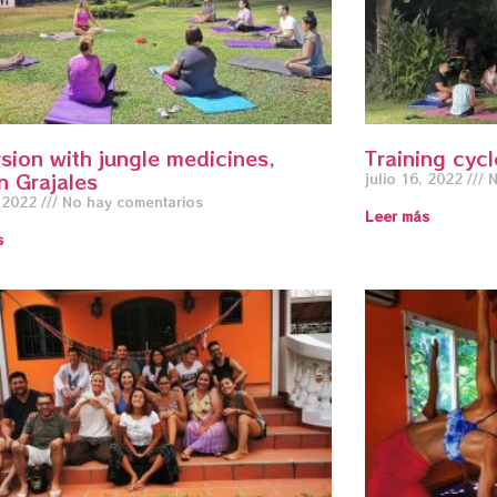
sion with jungle medicines,
Training cycl
n Grajales
julio 16, 2022
N
, 2022
No hay comentarios
Leer más
s