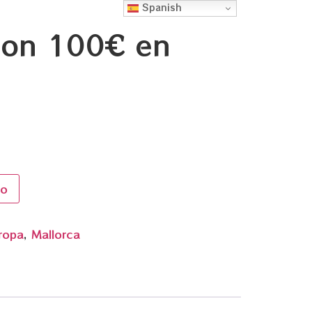
Spanish
con 100€ en
to
ropa
,
Mallorca