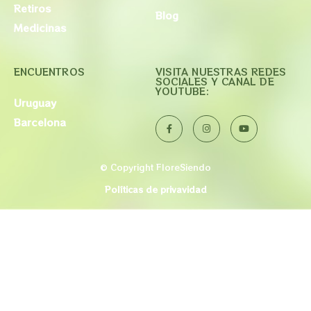
Retiros
Blog
Medicinas
ENCUENTROS
VISITA NUESTRAS REDES
SOCIALES Y CANAL DE
YOUTUBE:
Uruguay
Barcelona
© Copyright FloreSiendo
Políticas de privavidad