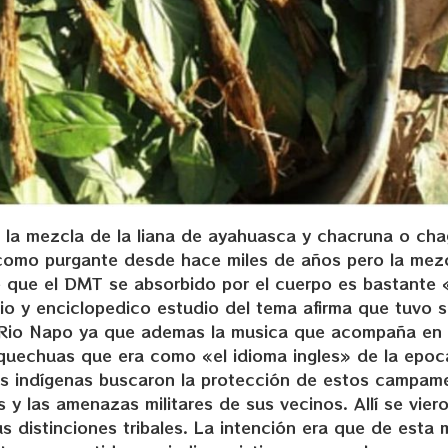
de la mezcla de la liana de ayahuasca y chacruna o ch
ba como purgante desde hace miles de años pero la me
e que el DMT se absorbido por el cuerpo es bastante 
io y enciclopedico estudio del tema afirma que tuvo s
l Rio Napo ya que ademas la musica que acompaña en 
 quechuas que era como «el idioma ingles» de la epoc
 los indígenas buscaron la protección de estos campam
s y las amenazas militares de sus vecinos. Allí se vier
us distinciones tribales. La intención era que de esta 