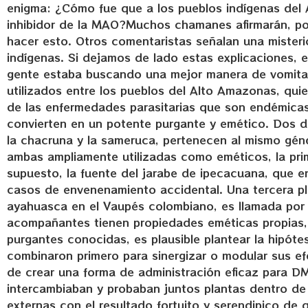
enigma: ¿Cómo fue que a los pueblos indígenas del
inhibidor de la MAO?Muchos chamanes afirmarán, po
hacer esto. Otros comentaristas señalan una misteri
indígenas. Si dejamos de lado estas explicaciones, 
gente estaba buscando una mejor manera de vomitar
utilizados entre los pueblos del Alto Amazonas, quie
de las enfermedades parasitarias que son endémicas 
convierten en un potente purgante y emético. Dos
la chacruna y la sameruca, pertenecen al mismo géne
ambas ampliamente utilizadas como eméticos, la prim
supuesto, la fuente del jarabe de ipecacuana, que 
casos de envenenamiento accidental. Una tercera p
ayahuasca en el Vaupés colombiano, es llamada por 
acompañantes tienen propiedades eméticas propias,
purgantes conocidas, es plausible plantear la hipót
combinaron primero para sinergizar o modular sus ef
de crear una forma de administración eficaz para DM
intercambiaban y probaban juntos plantas dentro de
externas con el resultado fortuito y serendipico de