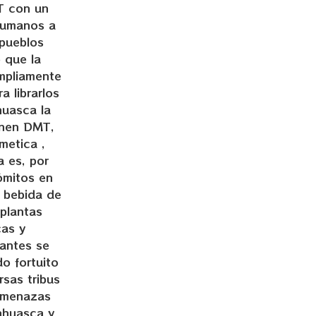
T con un
 humanos a
 pueblos
 que la
mpliamente
a librarlos
huasca la
enen DMT,
metica ,
a es, por
ómitos en
 bebida de
plantas
cas y
ñantes se
o fortuito
sas tribus
 amenazas
yahuasca y