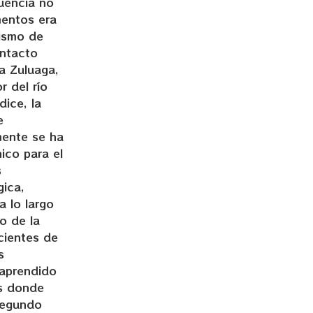
cuencia no
mentos era
nismo de
ontacto
ma Zuluaga,
 del río
ice, la
e
mente se ha
ico para el
s
gica,
 lo largo
o de la
cientes de
s
 aprendido
os donde
segundo