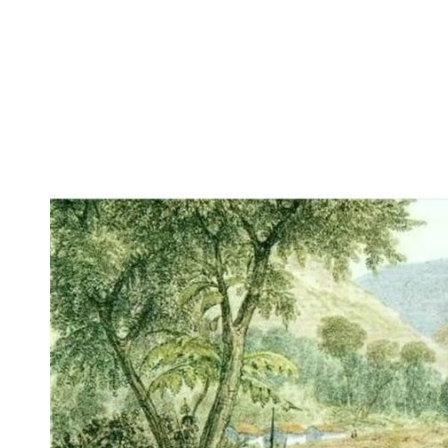
ELLO
Escuela FloreSiendo
marzo 11, 2025
3:40 p