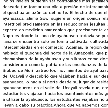
indios infieles pudieran ser controlados más fácilme
deseada fue formar una olla a presión de intercambi
el quechua amazónico del norte. El hecho de que el
ayahuasca, afirma Gow, sugiere un origen común rel
intertribal precisamente en las reducciones jesuitas
experto en medicina amazonica que precisamente en l
Napo es donde la liana de ayahuasca todavía se pued
liana se encuentra solo en forma cultivada, cultivada
intercambiadas en el comercio. Además, la región de
hablado el quechua del norte de la Amazonia, que pro
chamanismo de la ayahuasca y sus ikaros como docu
considerado como la patria de las enseñanzas de la
Brabec de Mori rastreó los movimientos de ayahuasq
del Ucayali y descubrió que viajaban hacia el sur d
ayahuasca, o hacia el norte desde su lugar de resid
ayahuasqueros en el valle del Ucayali revela que, cas
estudiantes viajaban hacia los asentamientos más g
a utilizar la ayahuasca, los estudiantes viajaban r
llevan a cabo su práctica.Ahora que ya sabemos do