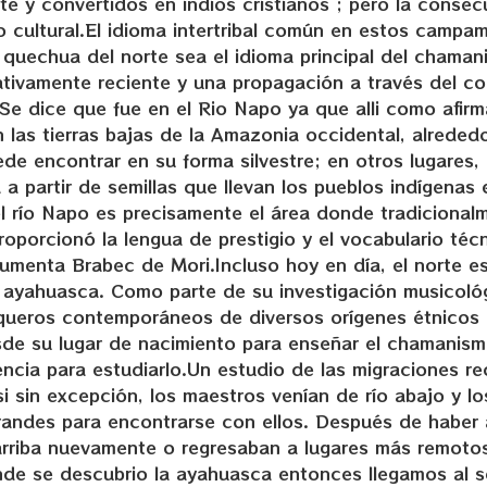
nte y convertidos en indios cristianos ; pero la conse
o cultural.El idioma intertribal común en estos campa
 quechua del norte sea el idioma principal del chama
ativamente reciente y una propagación a través del c
 .Se dice que fue en el Rio Napo ya que alli como afir
as tierras bajas de la Amazonia occidental, alrededor
e encontrar en su forma silvestre; en otros lugares, d
 a partir de semillas que llevan los pueblos indígenas 
l río Napo es precisamente el área donde tradicional
porcionó la lengua de prestigio y el vocabulario técn
menta Brabec de Mori.Incluso hoy en día, el norte e
 ayahuasca. Como parte de su investigación musicoló
ueros contemporáneos de diversos orígenes étnicos a
esde su lugar de nacimiento para enseñar el chamanism
encia para estudiarlo.Un estudio de las migraciones re
i sin excepción, los maestros venían de río abajo y lo
randes para encontrarse con ellos. Después de haber
ío arriba nuevamente o regresaban a lugares más remot
nde se descubrio la ayahuasca entonces llegamos al 