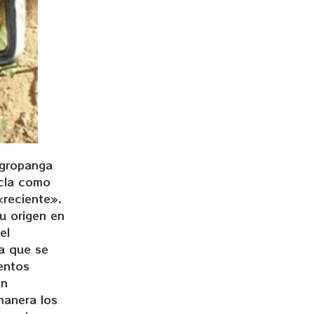
agropanga
zcla como
«reciente».
u origen en
el
a que se
entos
on
manera los