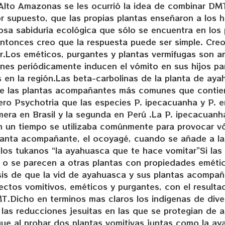
 Alto Amazonas se les ocurrió la idea de combinar DM
r supuesto, que las propias plantas enseñaron a los
osa sabiduría ecológica que sólo se encuentra en los
entonces creo que la respuesta puede ser simple. Creo
.Los eméticos, purgantes y plantas vermífugas son a
nes periódicamente inducen el vómito en sus hijos par
en la región.Las beta-carbolinas de la planta de aya
 de las plantas acompañantes más comunes que conti
ro Psychotria que las especies P. ipecacuanha y P. e
era en Brasil y la segunda en Perú .La P. ipecacuanh
en un tiempo se utilizaba comúnmente para provocar v
lanta acompañante, el ocoyagé, cuando se añade a la
los tukanos “la ayahuasca que te hace vomitar”Si las 
 o se parecen a otras plantas con propiedades eméti
esis de que la vid de ayahuasca y sus plantas acompa
ectos vomitivos, eméticos y purgantes, con el resultad
T.Dicho en terminos mas claros los indigenas de diver
 las reducciones jesuitas en las que se protegian de
 que al probar dos plantas vomitivas juntas como la a