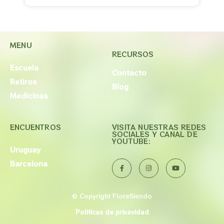
MENU
RECURSOS
Escuela
Contacto
Retiros
Blog
Medicinas
ENCUENTROS
VISITA NUESTRAS REDES
SOCIALES Y CANAL DE
YOUTUBE:
Uruguay
Barcelona
© Copyright FloreSiendo
Políticas de privavidad