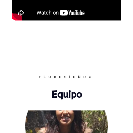
en sólido equipo legal y administrativo-fiscal.
Nuestro enfoque está centrado en ayudar a
conectar a las personas con su sentimiento
de inocencia esencial, su dignidad y sentido
de merecimiento y valía intrínseca así como
con la confianza plena en la vida y el
autocariño y abrazo interno hacia uno
mismo y nuestra emocionalidad de tal
manera que las personas puedan liberarse
de sentimientos de culpa y miedos
FLORESIENDO
incapacitantes que los sumen en el
autocastigo, la indignidad, la desesperanza o
Equipo
el automaltrato. Tenemos muchos años de
experiencia acompañando a personas a
liberarse de ansiedad, depresión, estrés
postraumático, traumas por abuso, ideación
suicida, fobias, bulimia y anorexia,