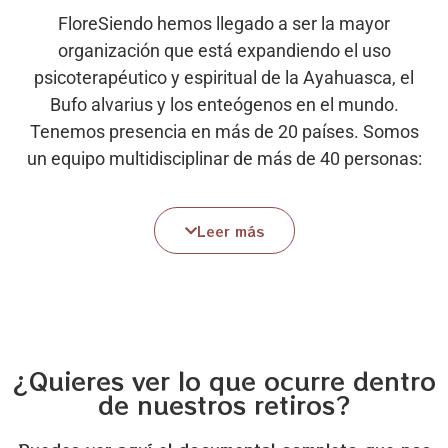
FloreSiendo hemos llegado a ser la mayor
organización que está expandiendo el uso
psicoterapéutico y espiritual de la Ayahuasca, el
Bufo alvarius y los enteógenos en el mundo.
Tenemos presencia en más de 20 países. Somos
un equipo multidisciplinar de más de 40 personas:
facilitadoras, psicólogas, médicos, coaches y
acompañantes terapéuticos, comprometidos a
Leer más
llegar a los 195 países del mundo. El 80 % de
nuestro equipo es mujeres.
Lo que transformó nuestras vidas queremos
ofrecerlo a los miles de millones de personas del
planeta para que puedan transformar la suya, y
¿Quieres ver lo que ocurre dentro
queremos destinar todos nuestros recursos
de nuestros retiros?
financieros para que llegue a todas y todos.