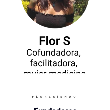
adicciones, trastorno obsesivo-compulsivo,
fobia social, trastorno bipolar, rupturas de
pareja, falta de sentido existencial y duelos
por muertes de seres queridos. No solo
acompañamos terapéuticamente sino
también espiritualmente en los procesos de
despertar espiritual del corazón de personas
que empiezan a redescubrirse a sí mismos
desde una mirada despojada de juicios y
llena de amor que los colma de gratitud y
entusiasmo por la vida. Contamos con
instalaciones en lugares naturales con todas
las comodidades para que puedas vivir tu
experiencia liberadora y transformadora de
una manera segura y confortable.
FLORESIENDO
También realizamos conferencias gratuitas