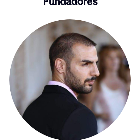
Fundadores
presenciales y on-line en diversas ciudades y
países y contamos con una formación
profesional de facilitadoras/es que consta
de seis ciclos de tres noches cada uno
donde transmitimos las habilidades de
facilitación, integración y organización y
contención de sesiones y encuentros para
aquellas personas que quieran trabajar con
nosotros u organizar sus propios retiros y
sesiones.
Estamos encantados de recibirte y de que
puedas vivir una experiencia que transformó
por completo nuestras vidas ayudándonos a
hacer realidad los sueños de nuestro
corazón como individuos y como una
humanidad que anhela vivir con el corazón