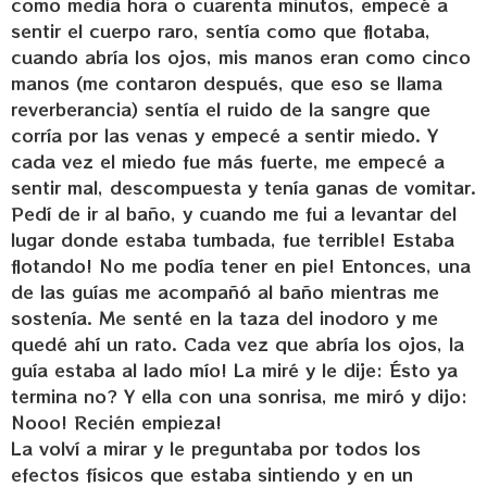
como media hora o cuarenta minutos, empecé a
sentir el cuerpo raro, sentía como que flotaba,
cuando abría los ojos, mis manos eran como cinco
manos (me contaron después, que eso se llama
reverberancia) sentía el ruido de la sangre que
corría por las venas y empecé a sentir miedo. Y
cada vez el miedo fue más fuerte, me empecé a
sentir mal, descompuesta y tenía ganas de vomitar.
Pedí de ir al baño, y cuando me fui a levantar del
lugar donde estaba tumbada, fue terrible! Estaba
flotando! No me podía tener en pie! Entonces, una
de las guías me acompañó al baño mientras me
sostenía. Me senté en la taza del inodoro y me
quedé ahí un rato. Cada vez que abría los ojos, la
guía estaba al lado mío! La miré y le dije: Ésto ya
termina no? Y ella con una sonrisa, me miró y dijo:
Nooo! Recién empieza!
La volví a mirar y le preguntaba por todos los
efectos físicos que estaba sintiendo y en un