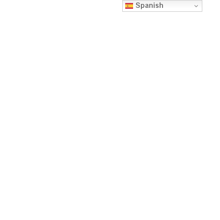
Spanish
TESTIMONIO DE
LIBERACIÓN DE
MARINA
Escuela FloreSiendo
noviembre 11, 2022
3:34 pm