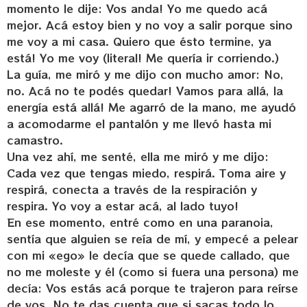
momento le dije: Vos anda! Yo me quedo acá
mejor. Acá estoy bien y no voy a salir porque sino
me voy a mi casa. Quiero que ésto termine, ya
está! Yo me voy (literal! Me quería ir corriendo.)
La guía, me miró y me dijo con mucho amor: No,
no. Acá no te podés quedar! Vamos para allá, la
energía está allá! Me agarró de la mano, me ayudó
a acomodarme el pantalón y me llevó hasta mi
camastro.
Una vez ahí, me senté, ella me miró y me dijo:
Cada vez que tengas miedo, respirá. Toma aire y
respirá, conecta a través de la respiración y
respira. Yo voy a estar acá, al lado tuyo!
En ese momento, entré como en una paranoia,
sentía que alguien se reía de mí, y empecé a pelear
con mi «ego» le decía que se quede callado, que
no me moleste y él (como si fuera una persona) me
decía: Vos estás acá porque te trajeron para reírse
de vos. No te das cuenta que si sacas todo lo