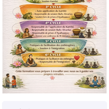
Au cinquième cycle
, la personne commence les sessions
d’intégration, l’art d’accompagner l’autre à se libérer et à
s’embrasser à travers l’utilisation de la parole, des
dynamiques, d’un accompagnement proche et la
transmission de l’amour dans tout cela.
À titre d’éclaircissement, il convient de noter qu’il n’est pas
nécessaire de prendre des substances psychodrogues
pendant tous les cycles.
Il suffit d’avoir eu des expériences
profondes avec elles et d’être conscient de leur potentiel
thérapeutique.
Au cinquième cycle, la personne réalise des pratiques en tant
qu’aide et au sixième cycle en tant que responsable, sous
supervision. Une fois la formation terminée, la personne a la
possibilité de travailler dans notre organisation, en étant
rémunérée pour cela. Dans certains cas et pour certaines
fonctions, elle peut déjà commencer avant de terminer la
formation. L’autre possibilité est d’utiliser la formation pour