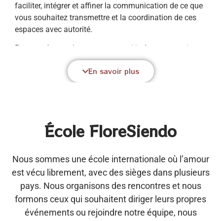
faciliter, intégrer et affiner la communication de ce que
vous souhaitez transmettre et la coordination de ces
espaces avec autorité.
Par conséquent, les personnes qui intègrent ce qui est
entendu seront prêtes à organiser ces réunions et à
En savoir plus
créer leurs propres organisations. Aussi, les personnes
qui portent dans leur cœur le désir de travailler avec
nous et dont nous aurons vérifié qu’elles sont prêtes
pour cela seront autorisées par de faire partie de
l’équipe et de travailler dans diverses fonctions.
École FloreSiendo
Il y a des gens qui viendront travailler avec nous dans
certaines fonctions avant la fin des six cycles et
Nous sommes une école internationale où l’amour
d’autres qui ne seront pas prêts après qu’ils soient
est vécu librement, avec des sièges dans plusieurs
terminés (bien qu’ils soient une très petite minorité).
pays. Nous organisons des rencontres et nous
Nous faisons cela pour que cette formation ne soit pas
considérée comme quelque chose que l’on fait de
formons ceux qui souhaitent diriger leurs propres
manière règlementaire car il ne s’agit pas de se
événements ou rejoindre notre équipe, nous