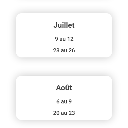
Juillet
9 au 12
23 au 26
Août
6 au 9
⁠20 au 23