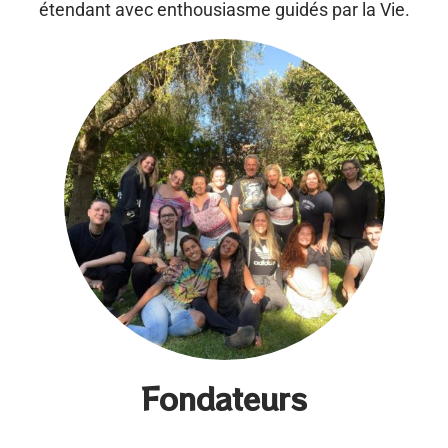
conformer formellement à un programme mais
étendant avec enthousiasme guidés par la Vie.
d’accéder vraiment à une capacité profonde qui est en
vous et qui éclose et dans l’école de la même manière
qu’une fleur dans un écosystème.
Nous ne vous demandons pas de changer votre façon
d’être, nous valorisons ce que vous êtes au-dessus de
ce que vous savez ou pensez savoir, mais nous vous
inviterons à abandonner des attitudes ou des
croyances si nous estimons qu’elles peuvent être
préjudiciables aux participants qui assistent à nos
retraites.
Fondateurs