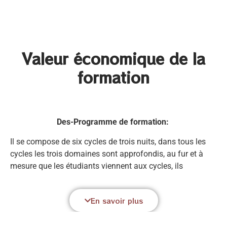
Valeur économique de la
formation
Des-Programme de formation:
Il se compose de six cycles de trois nuits, dans tous les
cycles les trois domaines sont approfondis, au fur et à
mesure que les étudiants viennent aux cycles, ils
accèdent à des cours pratiques où ils facilitent les
médecines ou ils coordonnent une intégration sous notre
En savoir plus
supervision jusqu’à ce qu’ils soient capables de le faire
pour eux-mêmes. Il n’y a pas d’agenda fixe dans chaque
cycle, il est plutôt dynamique en fonction des