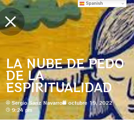
Spanish
LA NUBE DE PEDO
DE LA
ESPIRITUALIDAD
Sergio Sanz Navarro
octubre 19, 2022
9:24 pm