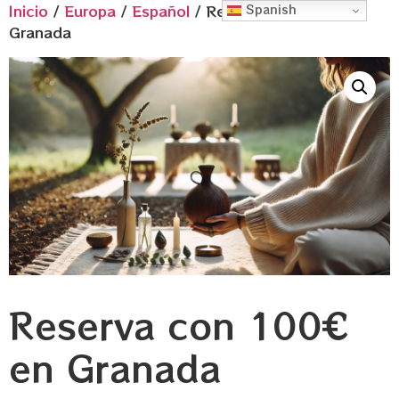
Inicio
/
Europa
/
Español
/ Reserva con 100€ en
Spanish
Granada
Reserva con 100€
en Granada