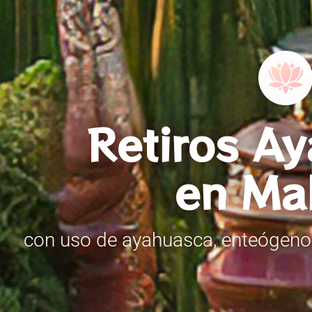
Retiros A
en Ma
con uso de ayahuasca, enteógenos