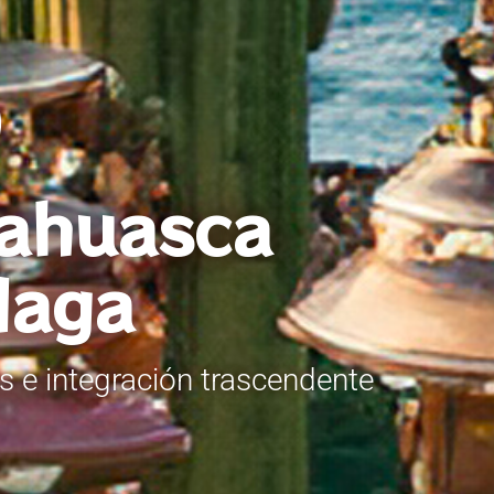
yahuasca
laga
 e integración trascendente